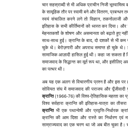
चार सहस्राब्‍दी से भी अधिक प्राचीन निजी भूस्‍वामित्‍व
के सामूहिक तौर पर स्‍वामी बने और वितरण, प्रबन्‍धन तथा प
स्‍वयं संचालित करने लगे तो विज्ञान, तकनोलाजी और 
इतिहास के सभी कीर्तिमानों को ध्‍वस्‍त कर दिया। और
मेहनतकशों के शोषण और असमानता को बढ़ाते हुए नहीं, बल
साथ-साथ हुई। क्रान्ति के बाद, दो दशकों से भी कम समय मे
चुके थे। बेरोज़गारी और अपराध समाप्‍त हो चुके थे।
सामाजिक आज़ादी हासिल हुई थी। कहा जा सकता है कि य
समाजवाद के सिद्धान्‍त का मूर्त रूप था, और इसीलिए अक्‍ट
का पत्‍थर थी।
अब यह एक अलग से विचारणीय प्रश्‍न है और इस पर हम 
सोवियत संघ में समाजवाद की पराजय और पूँजीवादी पुन
क्रान्ति
(1966-76) की विश्‍व-ऐतिहासिक महत्‍ता का प्रश्
विश्‍व सर्वहारा क्रान्ति की इतिहास-यात्रा का ती
क्रान्ति
भी एक पथान्‍वेषी और प्रवृत्ति-निर्धारक क्रान
क्रान्ति की आम दिशा और रास्‍ते का निर्धारण एवं मार
साम्राज्‍यवाद का एक चरण था जो अब बीत चुका है। सर्व