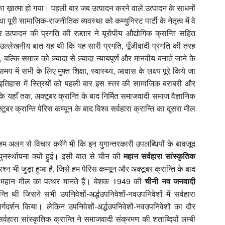
 का ख़ात्‍मा हो गया। पहली बार जब उत्‍पादन करने वाले उत्‍पादन के साधनों
ूरी सामाजिक-राजनीतिक व्‍यवस्‍था को कम्‍युनिस्‍ट पार्टी के नेतृत्‍व में वे
उत्‍पादन की प्रगति की रफ़्तार ने यूरोपीय औद्योगिक क्रान्ति सहित
 उल्‍लेखनीय बात यह थी कि यह सारी प्रगति, पूँजीवादी प्रगति की तरह
्कि समाज को ज़्यादा से ज़्यादा न्‍यायपूर्ण और मानवीय बनाते जाने के
ं सभी के लिए मुफ़्त शिक्षा, स्‍वास्‍थ्‍य, आवास के लक्ष्‍य पूरे किये जा
 इतिहास में स्त्रियों को पहली बार इस स्‍तर की सामाजिक बराबरी और
हाँ तक, अक्‍टूबर क्रान्ति के बाद निर्मित समाजवादी समाज वैज्ञानिक
ूबर क्रान्ति पेरिस कम्‍यून के बाद विश्‍व सर्वहारा क्रान्ति का दूसरा मील
अलग से विचार करेंगे भी कि इन युगान्‍तरकारी उपलब्धियों के बावजूद
र्स्‍थापना क्‍यों हुई। इसी बात से चीन की
महान सर्वहारा सांस्‍कृतिक
‍न भी जुड़ा हुआ है, जिसे हम पेरिस कम्‍यून और अक्‍टूबर क्रान्ति के बाद
सरा महान मील का पत्‍थर मानते हैं। बेशक 1949 की
चीनी नव जनवादी
्ति थी जिसने सभी उपनिवेशों-अर्द्धउपनिवेशों-नवउपनिवेशों में सर्वहारा
्गदर्शन किया। लेकिन उपनिवेशों-अर्द्धउ‍पनिवेशों-नवउपनिवेशों का दौर
हारा सांस्‍कृतिक क्रान्ति ने समाजवादी संक्रमण की शताब्दियों लम्‍बी