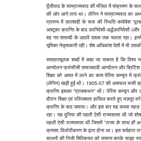
पूँजीवाद के साम्राज्‍यवाद की मंजिल में संक्रमण के सा
की ओर आने लगा था। लेनिन ने साम्राज्‍यवाद का अध्‍
प्रारम्‍भ में ज़ारशाही के रूस की स्थिति कमोबेश ‘पूर
अक्‍टूबर क्रान्ति के बाद उपनिवेशों-अर्द्धउपनिवेशों (और 
वह गत शताब्‍दी के आठवें दशक तक चलता रहा। इनमें से कु
भूमिका नेतृत्‍वकारी रही। शेष अधिकांश देशों में भी 
समाहारमूलक शब्‍दों में कहा जा सकता है कि विश्‍व म
आन्‍दोलन फ्रां‍सीसी समाजवादी आन्‍दोलन और ब्रिटिश ट्
शिक्षा को अमल में लाने का काम पेरिस कम्‍यून में फ्रां
(लेनिन) खड़ी हुई थी। 1905-07 की असफल रूसी क्रा
क्रान्ति इसका ”प्राक्‍कथन” थी। पेरिस कम्‍यून और उत
दौरान शिक्षा एवं परिपक्‍वता हासिल करते हुए मज़दूर वर्ग ने क
क्रान्ति के बाद जमाया। और इस बार यह कब्‍ज़ा महज़ 72
रहा। यह दुनिया की पहली ऐसी राज्‍यसत्‍ता थी जो शोषक
पहली ऐसी राज्‍यसत्‍ता थी जिसमें ”
राज्‍य के साथ ही अ-
क्रमश: विलोपीकरण के द्वारा होना था। इस सर्वहारा राज्
साधनों की निजी मिल्कियत को समाप्‍त करके साझा स्‍वा