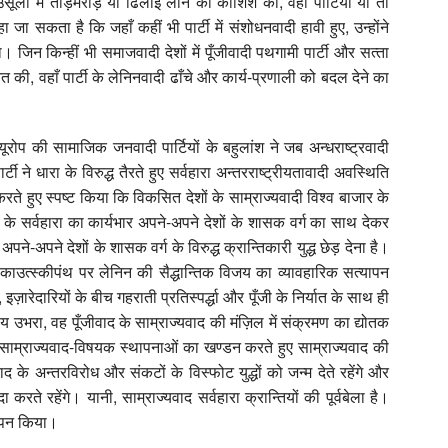
उसूलों में तोड़मरोड़ या ढिलाई लाने की कोशिश की, वहाँ पार्टियाँ या तो
जा सकता है कि जहाँ कहीं भी पार्टी में संशोधनवादी हावी हुए, उन्‍होंने
जिन किन्‍हीं भी समाजवादी देशों में पूँजीवादी पथगामी पार्टी और सत्‍ता
रुआत की, वहाँ पार्टी के लेनिनवादी ढाँचे और कार्य-प्रणाली को बदल देने का
ें यूरोप की सामाजिक जनवादी पार्टियों के बहुलांश ने जब अन्‍धराष्‍ट्रवादी
्टी ने धारा के विरुद्ध तैरते हुए सर्वहारा अन्‍तरराष्‍ट्रीयतावादी अवस्थिति
करते हुए स्‍पष्‍ट किया कि विकसित देशों के साम्राज्‍यवादी विश्‍व बाजार के
ों के सर्वहारा का कार्यभार अपने-अपने देशों के शासक वर्ग का साथ देकर
पने-अपने देशों के शासक वर्ग के विरुद्ध क्रान्तिकारी युद्ध छेड़ देना है।
ि काउत्‍स्‍कीपंथ पर लेनिन की सैद्धान्तिक विजय का व्‍यावहारिक सत्‍यापन
‍म, इज़ारेदारियों के बीच गहराती प्रतिस्‍पर्द्धा और पूँजी के निर्यात के साथ ही
श्‍य उभरा, वह पूँजीवाद के साम्राज्‍यवाद की मंज़ि‍ल में संक्रमण का द्योतक
म्राज्‍यवाद-विषयक स्‍थापनाओं का खण्‍डन करते हुए साम्राज्‍यवाद की
के अन्‍तरविरोध और संकटों के विस्‍फोट युद्धों को जन्‍म देते रहेंगे और
करते रहेंगे। यानी, साम्राज्‍यवाद सर्वहारा क्रान्तियों की पूर्वबेला है।
‍यापन किया।