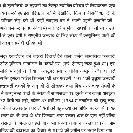
थ ही क्रान्तियों के तूफ़ानों का केन्‍द्र कमोबेश पश्चिम से खिसककर पूरब
ययन करते हुए इस परिघटना को भी रेखांकित किया। बीसवीं शताब्‍दी के
ब-पश्चिम सेतु’ की थी, जहाँ सर्वहारा वर्ग ने अपनी पहली क्रान्ति की।
आगे चलकर नवउपनिवेशों में) में राष्‍ट्रीय मुक्ति संघर्षों का जो ज्‍वार उठा
छ देशों में राष्‍ट्रीय जनवाद के लिए संघर्ष में कम्‍युनिस्‍ट पार्टी की
उसकी अहम सहयोगी भूमिका थी।
ज़दूर आन्‍दोलन को ज़रूरी शिक्षाएँ देने वाला जर्मन सामाजिक जनवादी
रेड यूनियन आन्‍दोलन के ”कन्‍धों पर” (फ्रे. एंगेल्‍स) खड़ा हुआ था। इस
सीसी मज़दूरों ने किया। अक्‍टूबर क्रान्ति पेरिस कम्‍यून के ”कन्‍धों पर”
न्ति इसका ”ड्रेस रिहर्सल” थी और फरवरी, 1917 की बुर्जुआ जनवादी
्‍तरवर्ती दशकों के अनुभवों से सीखकर तथा विचारधारात्‍मक संघर्षों के
म्‍युनिस्‍ट पार्टी के नेतृत्‍व में राज्‍यसत्‍ता पर दूसरी बार कब्‍ज़ा अक्‍टूबर
 दिनों का नहीं, बल्कि 37 वर्षों का (1954 में स्‍तालिन की मृत्‍यु तक)
ों की अल्‍पसंख्‍या पर शोषितों की बहुसंख्‍या का अधिनायकत्‍व थी। यह
राज्‍य के भी
”
तत्‍व थे और जिसका अन्‍त बलात् ध्‍वंस के द्वारा नहीं बल्कि
‍यसत्‍ता के अन्‍तर्गत पहली बार ऐसा सम्‍भव हो सका कि उत्‍पादन के तमाम
मित्‍व की व्‍यवस्‍था को विचार से यथार्थ की जमीन पर उतार दिया गया।