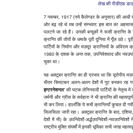
लेख की पीडीएफ़ डाउ
7 नवम्‍बर, 1917 (नये कैलेण्‍डर के अनुसार) की आधी रात
ओर बढ़ रहे थे तब उन्‍हें सम्‍भवत: इस बात का अहसास
पलटने जा रहे हैं। उनकी बन्‍दूकों ने रूसी क्रान्ति के
क्रान्ति की तोपों के धमाके पूरी दुनिया में गूँज उठे। प
पार्टियों के निर्माण और मज़दूर क्रान्तियों के अविराम 
1980 के दशक के अन्‍त तक, उपनिवेशवाद और नवउपनिवेश
चुका था।
यह अक्‍टूबर क्रान्ति का ही प्रभाव था कि यूरोपीय मज़
भीतर सिमटकर अलग-अलग देशों में गुट बनकर रह गये 
इण्‍टरनेशनल
‘
की घटक लेनिनवादी पार्टियों के नेतृत्‍व में
जर्मनी और ग्रीस के सर्वहारा ने भी क्रान्ति की महत्‍वप
भी कर लिया। हालाँकि ये सभी क्रान्तियाँ कुचल दी गयीं, ल
सिलसिला जारी रहा। अक्‍टूबर क्रान्ति के बाद, एश
देशों में भी) के उपनिवेशों-अर्द्धउपनिवेशों-नवउपनिवेशों 
राष्‍ट्रीय मुक्ति संघर्षों में इनकी भूमिका सभी जगह महत्‍वप