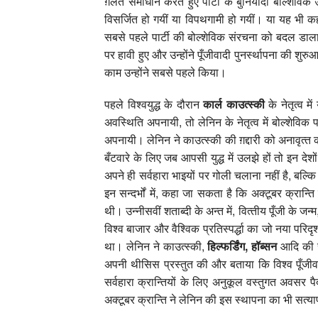
ग़लत समाधान करते हुए पार्टी के बुनियादी बोल्‍शेविक 
वि‍सर्जित हो गयीं या विपथगामी हो गयीं। या यह भी कहा 
सबसे पहले पार्टी की बोल्‍शेविक संरचना को बदल डाला। 
पर हावी हुए और उन्‍होंने पूँजीवादी पुनर्स्‍थापना की शु
काम उन्‍होंने सबसे पहले किया।
पहले विश्‍वयुद्ध के दौरान
कार्ल काउत्‍स्‍की
के नेतृत्‍व म
अवस्थिति अपनायी, तो लेनिन के नेतृत्‍व में बोल्‍शेविक पार
अपनायी। लेनिन ने काउत्‍स्‍की की ग़द्दारी को अनावृत्‍त 
बँटवारे के लिए जब आपसी युद्ध में उलझे हों तो इन देश
अपने ही सर्वहारा भाइयों पर गोली चलाना नहीं है, बल्कि अ
इन सन्‍दर्भों में, कहा जा सकता है कि अक्‍टूबर क्रान्त
थी। उन्‍नीसवीं शताब्‍दी के अन्‍त में, वित्‍तीय पूँजी के जन्
विश्‍व बाजार और वैश्विक प्रतिस्‍पर्द्धा का जो नया परिदृ
था। लेनिन ने काउत्‍स्‍की,
हिल्‍फर्डिंग
,
हॉब्‍सन
आदि की सा
अपनी थीसिस प्रस्‍तुत की और बताया कि विश्‍व पूँजीवाद 
सर्वहारा क्रान्तियों के लिए अनुकूल वस्‍तुगत अवसर पैदा 
अक्‍टूबर क्रान्ति ने लेनिन की इस स्‍थापना का भी सत्