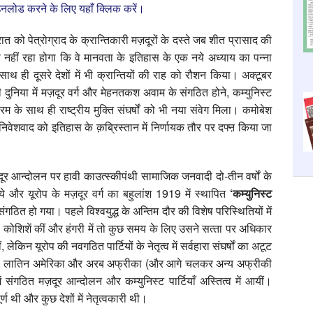
नलोड करने के लिए यहाँ क्लिक करें।
 को पेत्रोग्राद के क्रान्तिकारी मज़दूरों के दस्‍ते जब शीत प्रासाद की
 नहीं रहा होगा कि वे मानवता के इतिहास के एक नये अध्‍याय का पन्‍ना
 साथ ही दूसरे देशों में भी क्रान्तियों की राह को रौशन किया। अक्‍टूबर
ूरी दुनिया में मज़दूर वर्ग और मेहनतकश अवाम के संगठित होने, कम्‍युनिस्‍ट
क्रम के साथ ही राष्‍ट्रीय मुक्ति संघर्षों को भी नया संवेग मिला। कमोबेश
वाद को इतिहास के क़ब्रिस्‍तान में निर्णायक तौर पर दफ्ऩ किया जा
दूर आन्‍दोलन पर हावी काउत्‍स्‍कीपंथी सामाजिक जनवादी दो-तीन वर्षों के
और यूरोप के मज़दूर वर्ग का बहुलांश 1919 में स्‍थापित
‘
कम्‍युनिस्‍ट
 संगठित हो गया। पहले विश्‍वयुद्ध के अन्तिम दौर की विशेष परिस्थितियों में
ूर्ण कोशिशें कीं और हंगरी में तो कुछ समय के लिए उसने सत्‍ता पर अधिकार
ेकिन यूरोप की नवगठित पार्टियों के नेतृत्‍व में सर्वहारा संघर्षों का अटूट
िया, लातिन अमेरिका और अरब अफ्रीका (और आगे चलकर अन्‍य अफ्रीकी
में संगठित मज़दूर आन्‍दोलन और कम्‍युनिस्‍ट पार्टियाँ अस्तित्‍व में आयीं।
ूर्ण थी और कुछ देशों में नेतृत्‍वकारी थी।