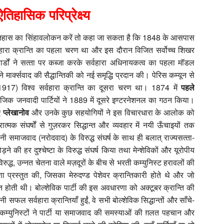
तिहासिक परिप्रेक्ष्‍य
के इतिहास का सिंहावलोकन करें तो कहा जा सकता है कि 1848 के आसपास
ारा क्रान्ति का पहला चरण था और इस दौरान विजित सर्वोच्‍च शिखर
ार्डों ने सत्‍ता पर कब्‍जा करके सर्वहारा अधिनायकत्‍व का पहला मॉडल
ने मार्क्‍सवाद की सैद्धान्तिकी को नई समृद्धि प्रदान की। पेरिस कम्‍यून से
7) विश्‍व सर्वहारा क्रान्ति का दूसरा चरण था। 1874 में
पहले
ाजिक जनवादी पार्टियों ने 1889 में दूसरे इण्‍टरनेशनल का गठन किया।
ुए
प्‍लेखानोव
और उनके कुछ सहयोगियों ने इस विचारधारा के आलोक को
ात्‍मक संघर्षों से गुज़रकर सिद्धान्‍त और व्‍यवहार में नयी ऊँचाइयों तक
किसानी समाजवाद (नरोदवाद) के विरुद्ध संघर्ष के साथ ही बलात् राज्‍यसत्‍ता-
ड़ने की हर दुश्‍चेष्‍टा के विरुद्ध संघर्ष किया तथा मेन्‍शेविकों और यूरोपीय
्ध, उन्‍नत चेतना वाले मज़दूरों के बीच से भरती कम्युनिस्‍ट हरावलों की
 प्रस्‍तुत की, जिसका मेरुदण्‍ड पेशेवर क्रान्तिकारी होते थे और जो
लित होती थी। बोल्‍शेविक पार्टी की इस अवधारणा को अक्‍टूबर क्रान्ति की
फल सर्वहारा क्रान्तियाँ हुईं, वे सभी बोल्‍शेविक सिद्धान्‍तों और साँचे-
ं भी कम्‍युनिस्‍टों ने पार्टी या समाजवाद की समस्‍याओं की ग़लत पहचान और