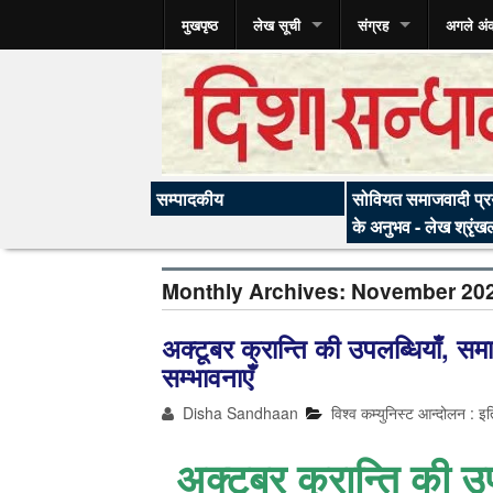
मुखपृष्ठ
लेख सूची
संग्रह
अगले अं
सम्पादकीय
सोवियत समाजवादी प्रय
के अनुभव - लेख श्रृंख
Monthly Archives:
November 20
अक्‍टूबर क्रान्ति की उपलब्धियाँ, स
सम्‍भावनाएँ
Disha Sandhaan
विश्व कम्युनिस्ट आन्दोलन : इत
अक्‍टूबर क्रान्ति की 