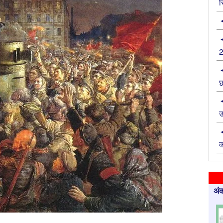
स
छ
उ
क
अंक