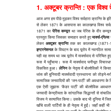
1
.
अक्‍टूबर क्रान्ति : एक विश्‍व ऐ
आज अगर हम पीछे मुड़कर विश्‍व सर्वहारा क्रान्ति 
से लेकर 1871 के आसपास का कालखण्‍ड विश्‍व सर्वह
1871 का
पेरिस कम्‍यून
था जब पेरिस के वीर कम्‍यून
प्रस्‍तुत किया जिसका समाहार करते हुए
मार्क्‍स-एंगेल्‍स
लेकर
अक्‍टूबर क्रान्ति
तक का कालखण्‍ड (1871-191
इण्‍टरनेशनल
के विघटन के बाद यूरोप में नवगठित साम
यही वह समय था जब यूरोप में मार्क्‍सवाद से परिचित ह
रूस में पहुँचाया। रूस में मार्क्‍सवाद घनीभूत विचारधार
विकसित हुआ।
लेनिन
के नेतृत्‍व में बोल्‍शेविकों ने 
ध्‍वंस की बुनियादी मार्क्‍सवादी प्रस्‍थापना को तोड़ने-मरो
सामाजिक जनवादियों की ‘जन-पार्टी’ की अवधारणा के विरुद
एक ऐसी जुझारू ‘कैडर पार्टी’ की बोल्‍शेविक अवधारणा
जनवादी केन्‍द्रीयता के सांगठनिक सिद्धान्‍तों से संचा
विजय ने सत्‍यापित किया। उसके बाद भी दुनिया में जितनी स
खाँचे वाली पार्टियों के ही नेतृत्‍व में हुईं। जहाँ कही