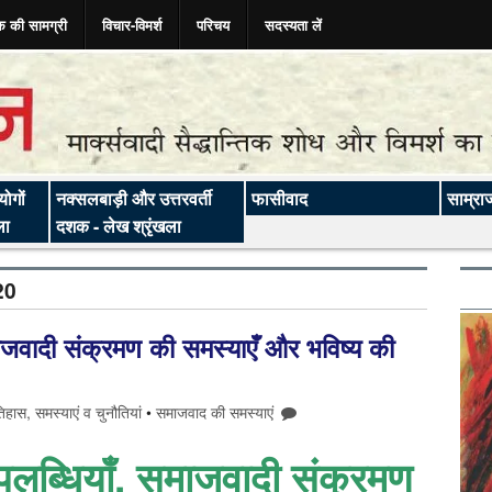
क की सामग्री
विचार-विमर्श
परिचय
सदस्यता लें
ोगों
नक्सलबाड़ी और उत्तरवर्ती
फासीवाद
साम्रा
ला
दशक - लेख श्रृंखला
20
माजवादी संक्रमण की समस्‍याएँ और भविष्‍य की
िहास, समस्याएं व चुनौतियां
•
समाजवाद की समस्याएं
उपलब्धियाँ, समाजवादी संक्रमण