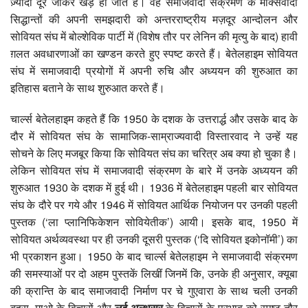
ज़्यादा दूर जाकर खड़े हो जाते हैं। वह समाजवादी संक्रमण के मार्क्सवादी
सिद्धान्तों की अपनी समझदारी को अन्तरराष्ट्रीय मज़दूर आन्दोलन और
सोवियत संघ में बोल्शेविक पार्टी में (विशेष तौर पर लेनिन की मृत्यु के बाद) हावी
ग़लत अवधारणाओं का खण्डन करते हुए स्पष्ट करते हैं। बेतेलहाइम सोवियत
संघ में समाजवादी प्रयोगों में अपनी रुचि और अध्ययन की शुरुआत का
इतिहास बताने के साथ शुरुआत करते हैं।
चार्ल्स बेतेलहाइम कहते हैं कि 1950 के दशक के उत्तरार्द्ध और उसके बाद के
दौर में सोवियत संघ के सामाजिक-साम्राज्यवादी विस्तारवाद ने उन्हें यह
सोचने के लिए मजबूर किया कि सोवियत संघ का चरित्र अब क्या हो चुका है।
लेकिन सोवियत संघ में समाजवादी संक्रमण के बारे में उनके अध्ययन की
शुरुआत 1930 के दशक में हुई थी। 1936 में बेतेलहाइम पहली बार सोवियत
संघ के दौरे पर गये और 1946 में सोवियत आर्थिक नियोजन पर उनकी पहली
पुस्तक (‘ला प्लानिफिकेशन सोवियेतीक’) आयी। इसके बाद, 1950 में
सोवियत अर्थव्यवस्था पर ही उनकी दूसरी पुस्तक (‘दि सोवियत इकोनॉमी’) का
भी प्रकाशन हुआ। 1950 के बाद चार्ल्स बेतेलहाइम ने समाजवादी संक्रमण
की समस्याओं पर दो अहम पुस्तकें लिखीं जिनमें कि, उनके ही अनुसार, क्यूबा
की क्रान्ति के बाद समाजवादी निर्माण पर चे गुएवारा के साथ चली उनकी
बहस, माओ के विचारों और
लुई अल्थूसर
के विचारों के प्रभाव को स्पष्ट तौर