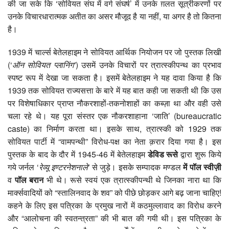
की जा सके कि ‘सोवियत संघ में वर्ग संघर्ष’ में उनके ग़लत सूत्रीकरणों पर
उनके विचारधारात्मक अतीत का असर मौजूद है या नहीं, या अगर है तो कितना
है।
1939 में चार्ल्स बेतेलहाइम ने सोवियत आर्थिक नियोजन पर जो पुस्तक लिखी
(‘
ऑन सोवियत प्लानिंग’
) उसमें उनके विचारों पर त्रात्स्कीपन्थ का प्रभाव
स्पष्ट रूप में देखा जा सकता है। इसमें बेतेलहाइम ने यह दावा किया है कि
1939 तक सोवियत राज्यसत्ता के बारे में यह बात कही जा सकती थी कि उस
पर विशेषाधिकार प्राप्त नौकरशाहों-तकनोशाहों का कब्ज़ा था और वही उसे
चला रहे थे। यह पूरा संस्तर एक नौकरशाहाना ‘जाति’ (bureaucratic
caste) का निर्माण करता था। इसके साथ, त्रात्स्की को 1929 तक
सोवियत पार्टी में “वामपन्थी” विरोध-पक्ष का नेता क़रार दिया गया है। इस
पुस्तक के बाद के दौर में 1945-46 में बेतेलहाइम
डेविड रूसे
द्वारा शुरू किये
गये जर्नल ‘
रेव्यू इण्टरनेशनाले’
से जुड़े। इसके सम्पादक मण्डल
में पॉल स्वीज़ी
व
पॉल बरान
भी थे। रूसे स्वयं एक त्रात्स्कीपन्थी थे जिनका नारा था कि
मार्क्सवादियों को “स्‍तालिनवाद के शव” को पीछे छोड़कर आगे बढ़ जाना चाहिए!
कहने के लिए इस पत्रिका के प्रमुख नारों में कठमुल्लावाद का विरोध करने
और “आलोचना की स्वतन्त्रता” की भी बात की गयी थी। इस पत्रिका के