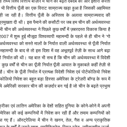
। यह तथ्य विश्व वित्तीय बाज़ार में चीन का बढ़ते दबदबे की ओर इशारा करता
में भी वित्तीय पूँजी का एक विराट साम्राज्य खड़ा हुआ है जिसकी अहमियत
ी जा रही है। वित्तीय पूँजी के अस्तित्व के अलावा साम्राज्यवाद की
भी प्रमुखता दी थी। इस पैमाने की कसौटी पर जब हम चीन की अर्थव्यवस्था
में भी चीन की अर्थव्यवस्था ने पिछले कुछ वर्षों में ज़बरदस्त विकास किया है
7 में शुरू हुई मौजूदा विश्वव्यापी महामन्दी के पहले से ही चीन ने ‘गो
्यवस्था को सस्ते मालों के निर्यात वाली अर्थव्यवस्था से पूँजी निर्यात
ामन्दी के बाद से तो इस दिशा में वह अभूतपूर्व तेज़ी के साथ आगे बढ़ा
 निर्यात की थी। यह बात भी सच है कि चीन की अर्थव्यवस्था में विदेशी
कुछ वर्षों से चीन का पूँजी निर्यात पूँजी आयात के मुकाबले कहीं तेज़ी से
चीन के पूँजी निर्यात में प्रत्यक्ष विदेशी निवेश एवं पोर्टफोलियो निवेश
्टफोलियो निवेश का बहुत बड़ा हिस्सा अमेरिका के ट्रेज़री बॉण्ड के रूप में
िये अमेरिकी सरकार चीन की कज़र्दार बन गई है जो चीन के बढ़ते प्रभुत्व
ीका एवं लातिन अमेरिका के देशों सहित दुनिया के कोने-कोने में अपनी
अमेरिका की कई कम्पनियों में निवेश कर रही हैं और तमाम कम्पनियों को
 आ गए हैं। ऑस्ट्रेलिया में चीन ने खनन, तेल, गैस व अन्य प्राकृतिक
ाल के वर्षों में उसने खाद्य, एग्रीबिज़नेस, रियल स्टेट, नवीकरणीय ऊर्जा,