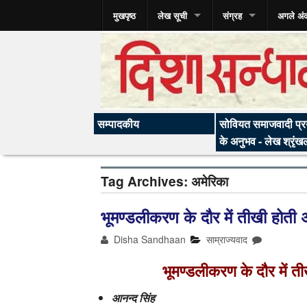
मुखपृष्ठ
लेख सूची
संग्रह
अगले अं
सम्पादकीय
सोवियत समाजवादी प्रय
के अनुभव - लेख श्रृंख
Tag Archives:
अमेरिका
भूमण्डलीकरण के दौर में तीखी होती अन
Disha Sandhaan
साम्राज्यवाद
भूमण्डलीकरण के दौर में तीख
आनन्द सिंह