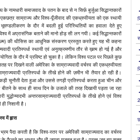
े नामधारी समाजवाद के पतन के बाद से न सिर्फ़ बुर्जुआ सिद्धान्तकारों
का के एकछत्र साम्राज्य और विश्व-पूँजीवाद की एकध्रुवीयता को एक स्थायी
स
र भूमण्डलीकरण के दौर में बदली हुई परिस्थितियों का हवाला देते हुए
श्व में अप्रासंगिक बताने की मानो होड़ सी लग गयी। कई सिद्धान्तकारों
स
यलिज़्म) की थीसिस का आधुनिक संस्करण प्रस्तुत करते हुए यह भी कहना
यवादी प्रतिस्पर्धा स्थायी एवं अनुत्क्रमणीय तौर से ख़त्म हो गई है और
रतियोगिता के दौर में प्रविष्ट हो चुका है। लेकिन विश्व पटल पर पिछले कुछ
सतह पर दिखने वाली अमेरिका के साम्राज्यवादी वर्चस्व की एकध्रुवीयता
स
ाम्राज्यवादी प्रतिस्पर्धा के तीखे होने की ज़मीन भी तैयार हो रही है।
 को कड़ी चुनौती देता हुआ और उससे तगड़ी प्रतिस्पर्धा करता हुआ चीन और
र समय बीतने के साथ ही साथ दिन के उजाले की तरह दिखायी पड़ता जा रहा
ी युद्धोन्मादभी अन्तरसाम्राज्यवादी प्रतिस्पर्धा के तीखे होने एवं विश्व
की ही निशानी है।
्व में हृास
छ
भ्रम पैदा करती है कि विश्व-स्तर पर अमेरिकी साम्राज्यवाद का वर्चस्व
उ
म के फैलने का आधार और भी ज़्यादा मजबूत हुआ है। परन्तु जब हम सतह